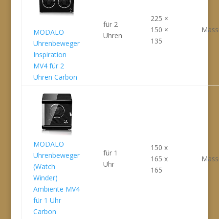
225 ×
für 2
150 ×
Massi
MODALO
Uhren
135
Uhrenbeweger
Inspiration
MV4 für 2
Uhren Carbon
MODALO
150 x
für 1
Uhrenbeweger
165 x
Massi
Uhr
(Watch
165
Winder)
Ambiente MV4
für 1 Uhr
Carbon