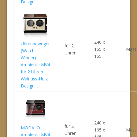
Design…
240 x
Uhrenbeweger
für 2
165 x
Massi
(Watch
Uhren
165
Winder)
Ambiente MV4
für 2 Uhren
Walnuss-Holz
Design…
240 x
für 2
MODALO
165 x
Massi
Uhren
Ambiente MV4
165