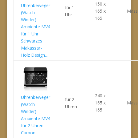
150 x
Uhrenbeweger
für 1
165 x
Massi
(Watch
Uhr
165
Winder)
Ambiente MV4
für 1 Uhr
Schwarzes
Makassar-
Holz Design…
240 x
Uhrenbeweger
für 2
165 x
Massi
(Watch
Uhren
165
Winder)
Ambiente MV4
für 2 Uhren
Carbon