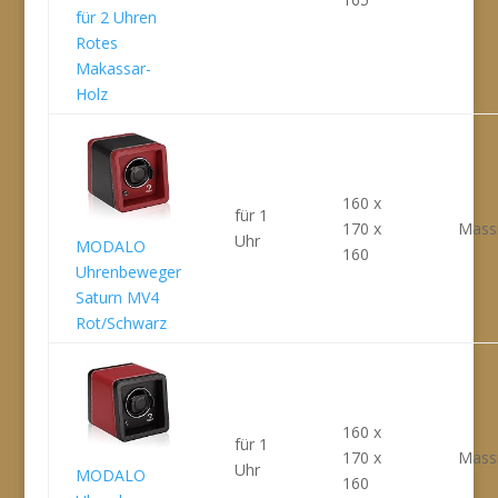
für 2 Uhren
Rotes
Makassar-
Holz
160 x
für 1
170 x
Massi
Uhr
MODALO
160
Uhrenbeweger
Saturn MV4
Rot/Schwarz
160 x
für 1
170 x
Massi
Uhr
MODALO
160