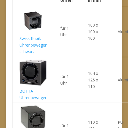
Uhren
in mm
100 x
für 1
100 x
Alum
Uhr
100
Swiss Kubik
Uhrenbeweger
schwarz
104 x
für 1
125 x
Alum
Uhr
110
BOTTA
Uhrenbeweger
110 x
PU-
für 1