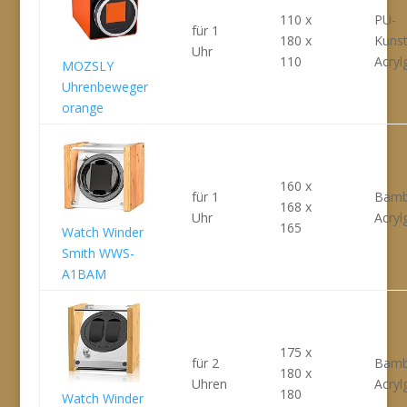
110 x
PU-
für 1
180 x
Kunst
Uhr
110
Acryl
MOZSLY
Uhrenbeweger
orange
160 x
für 1
Bamb
168 x
Uhr
Acryl
165
Watch Winder
Smith WWS-
A1BAM
175 x
für 2
Bamb
180 x
Uhren
Acryl
180
Watch Winder