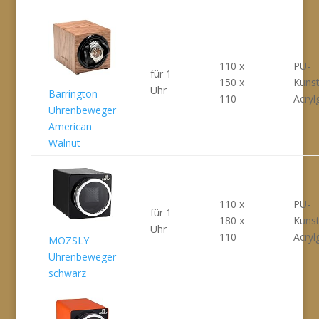
110 x
PU-
für 1
150 x
Kunst
Uhr
Barrington
110
Acryl
Uhrenbeweger
American
Walnut
110 x
PU-
für 1
180 x
Kunst
Uhr
110
Acryl
MOZSLY
Uhrenbeweger
schwarz