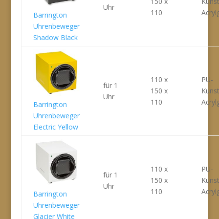
150 x
Kunst
Uhr
110
Acryl
Barrington
Uhrenbeweger
Shadow Black
110 x
PU-
für 1
150 x
Kunst
Uhr
110
Acryl
Barrington
Uhrenbeweger
Electric Yellow
110 x
PU-
für 1
150 x
Kunst
Uhr
110
Acryl
Barrington
Uhrenbeweger
Glacier White