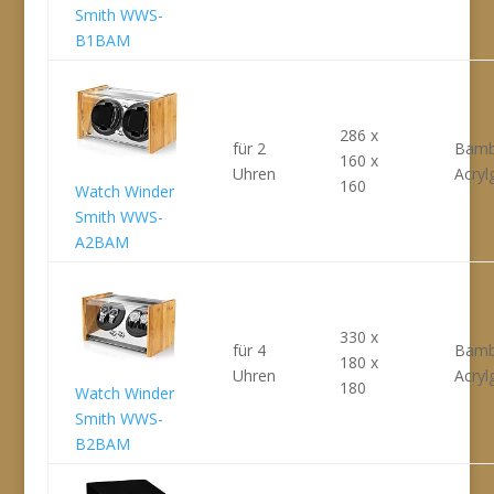
Smith WWS-
B1BAM
286 x
für 2
Bamb
160 x
Uhren
Acryl
160
Watch Winder
Smith WWS-
A2BAM
330 x
für 4
Bamb
180 x
Uhren
Acryl
180
Watch Winder
Smith WWS-
B2BAM