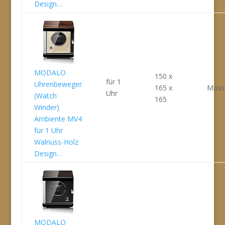
Design…
MODALO
150 x
für 1
Uhrenbeweger
165 x
Massi
Uhr
(Watch
165
Winder)
Ambiente MV4
für 1 Uhr
Walnuss-Holz
Design…
MODALO