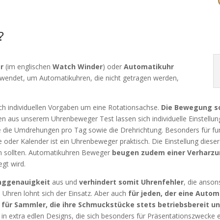
?
r
(im englischen
Watch Winder
) oder
Automatikuhr
wendet, um Automatikuhren, die nicht getragen werden,
ch individuellen Vorgaben um eine Rotationsachse.
Die Bewegung so
n aus unserem Uhrenbeweger Test lassen sich individuelle Einstellu
e die Umdrehungen pro Tag sowie die Drehrichtung. Besonders für fu
oder Kalender ist ein Uhrenbeweger praktisch. Die Einstellung dies
en sollten. Automatikuhren Beweger
beugen zudem einer Verharzun
gt wird.
anggenauigkeit
aus und
verhindert somit Uhrenfehler
, die anson
Uhren lohnt sich der Einsatz. Aber auch
für jeden, der eine Autom
für Sammler, die ihre Schmuckstücke stets betriebsbereit u
in extra edlen Designs, die sich besonders für Präsentationszwecke 