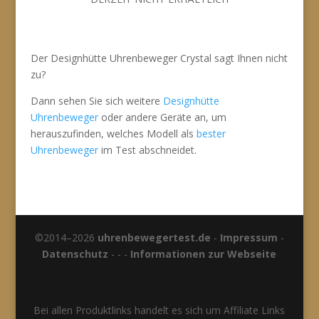
Der Designhütte Uhrenbeweger Crystal sagt Ihnen nicht
zu?
Dann sehen Sie sich weitere
Designhütte
Uhrenbeweger
oder andere Geräte an, um
herauszufinden, welches Modell als
bester
Uhrenbeweger
im Test abschneidet.
©2014–2026
uhrenbewegertest.de
-
Impressum
-
Datenschutz
- - -
Informationen zur Webseite
Bei allen Produktlinks handelt es sich um Affiliate Links