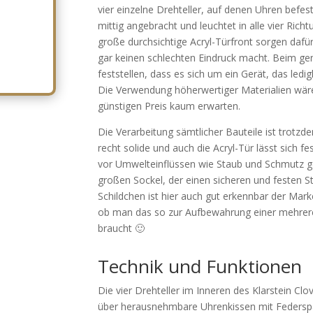
vier einzelne Drehteller, auf denen Uhren befe
mittig angebracht und leuchtet in alle vier Ri
große durchsichtige Acryl-Türfront sorgen dafü
gar keinen schlechten Eindruck macht. Beim gen
feststellen, dass es sich um ein Gerät, das ledigl
Die Verwendung höherwertiger Materialien wä
günstigen Preis kaum erwarten.
Die Verarbeitung sämtlicher Bauteile ist trotz
recht solide und auch die Acryl-Tür lässt sich f
vor Umwelteinflüssen wie Staub und Schmutz ge
großen Sockel, der einen sicheren und festen S
Schildchen ist hier auch gut erkennbar der Mark
ob man das so zur Aufbewahrung einer mehre
braucht 🙂
Technik und Funktionen
Die vier Drehteller im Inneren des Klarstein Cl
über herausnehmbare Uhrenkissen mit Federspa