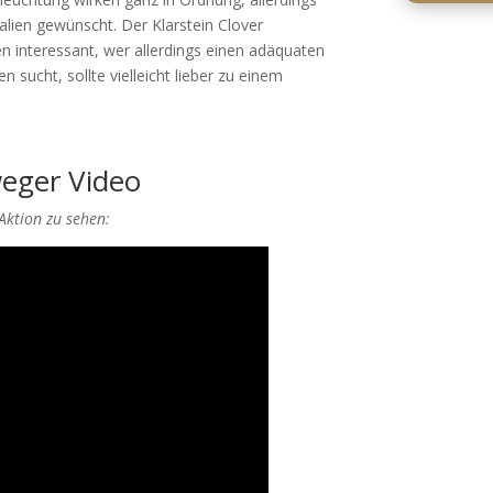
alien gewünscht. Der Klarstein Clover
n interessant, wer allerdings einen adäquaten
sucht, sollte vielleicht lieber zu einem
weger Video
 Aktion zu sehen: