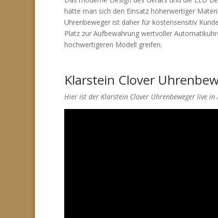
hätte man sich den Einsatz höherwertiger Materi
Uhrenbeweger ist daher für kostensensitiv Kunde
Platz zur Aufbewahrung wertvoller Automatikuhren 
hochwertigeren Modell greifen.
Klarstein Clover Uhrenbe
Hier ist der Klarstein Clover Uhrenbeweger live in